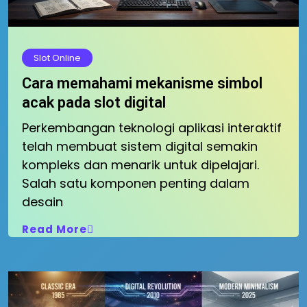
Slot Online
Cara memahami mekanisme simbol
acak pada slot digital
Perkembangan teknologi aplikasi interaktif
telah membuat sistem digital semakin
kompleks dan menarik untuk dipelajari.
Salah satu komponen penting dalam
desain
Read More