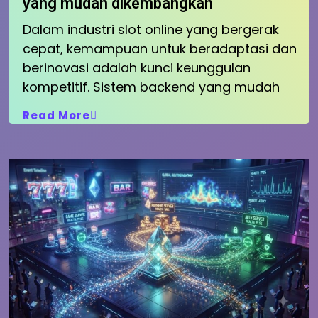
yang mudah dikembangkan
Dalam industri slot online yang bergerak
cepat, kemampuan untuk beradaptasi dan
berinovasi adalah kunci keunggulan
kompetitif. Sistem backend yang mudah
Read More