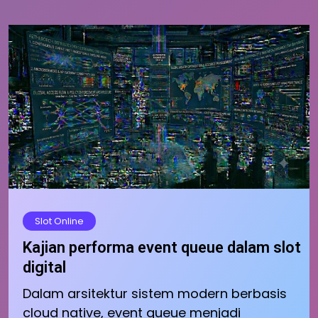
Slot Online
Kajian performa event queue dalam slot
digital
Dalam arsitektur sistem modern berbasis
cloud native, event queue menjadi