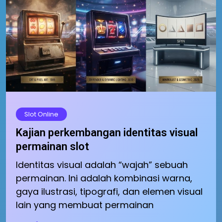
Slot Online
Kajian perkembangan identitas visual
permainan slot
Identitas visual adalah “wajah” sebuah
permainan. Ini adalah kombinasi warna,
gaya ilustrasi, tipografi, dan elemen visual
lain yang membuat permainan