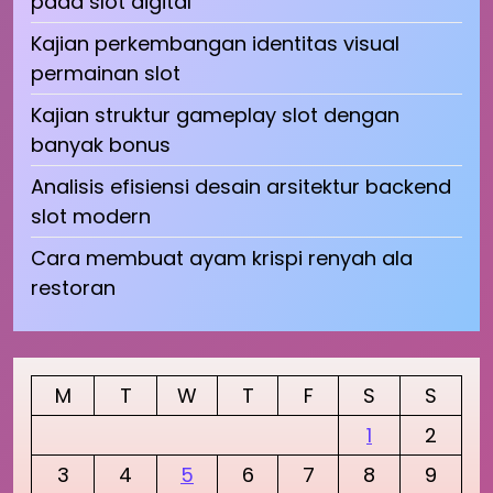
pada slot digital
Kajian perkembangan identitas visual
permainan slot
Kajian struktur gameplay slot dengan
banyak bonus
Analisis efisiensi desain arsitektur backend
slot modern
Cara membuat ayam krispi renyah ala
restoran
M
T
W
T
F
S
S
1
2
3
4
5
6
7
8
9