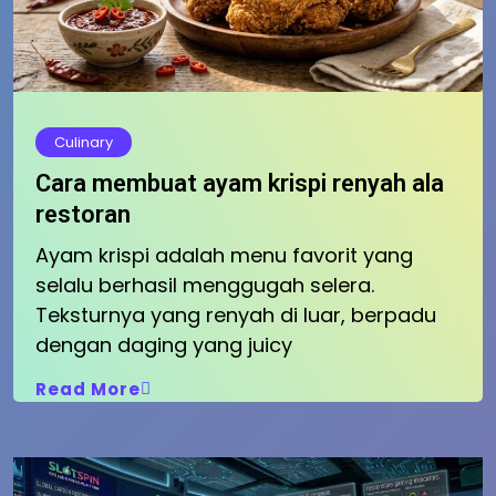
Culinary
Cara membuat ayam krispi renyah ala
restoran
Ayam krispi adalah menu favorit yang
selalu berhasil menggugah selera.
Teksturnya yang renyah di luar, berpadu
dengan daging yang juicy
Read More